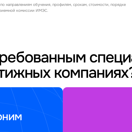
 по направлениям обучения, профилям, срокам, стоимости, порядке
 приемной комиссии ИМЭС.
требованным спец
стижных компаниях
оним