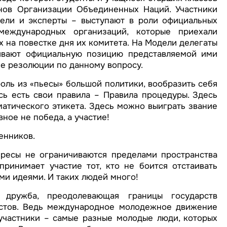
нов Организации Объединенных Наций. Участники
ели и эксперты – выступают в роли официальных
еждународных организаций, которые приехали
 на повестке дня их комитета. На Модели делегаты
аивают официальную позицию представляемой ими
ие резолюции по данному вопросу.
оль из «пьесы» большой политики, вообразить себя
ь есть свои правила – Правила процедуры. Здесь
атического этикета. Здесь можно выиграть звание
вное не победа, а участие!
енников.
ересы не ограничиваются пределами пространства
ринимает участие тот, кто не боится отстаивать
ми идеями. И таких людей много!
ружба, преодолевающая границы государств
растов. Ведь международное молодежное движение
участники – самые разные молодые люди, которых