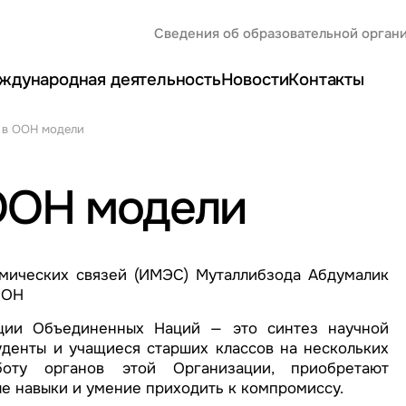
Сведения об образовательной орган
ждународная деятельность
Новости
Контакты
 в ООН модели
ООН модели
мических связей (ИМЭС) Муталлибзода Абдумалик
ООН
ации Объединенных Наций — это синтез научной
уденты и учащиеся старших классов на нескольких
оту органов этой Организации, приобретают
ые навыки и умение приходить к компромиссу.