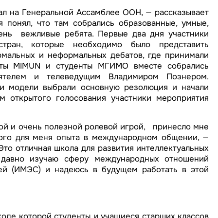
дал на Генеральной Ассамблее ООН, — рассказывает
 понял, что там собрались образованные, умные,
чень вежливые ребята. Первые два дня участники
тран, которые необходимо было представить
рмальных и неформальных дебатов, где принимали
аты MIMUN и студенты МГИМО вместе собрались
ятелем и телеведущим Владимиром Познером.
ки модели выбрали основную резолюция и начали
м открытого голосования участники мероприятия
ной и очень полезной ролевой игрой, принесло мне
ного для меня опыта в международном общении, —
то отличная школа для развития интеллектуальных
давно изучаю сферу международных отношений
ей (ИМЭС) и надеюсь в будущем работать в этой
ходе которой студенты и учащиеся старших классов