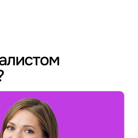
иалистом
?