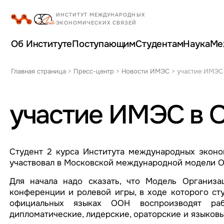
Об Институте
Поступающим
Студентам
Наука
Ме
Главная страница
>
Пресс-центр
>
Новости ИМЭС
>
участие ИМЭС
участие ИМЭС в 
Студент 2 курса Института международных эконо
участвовал в Московской международной модели 
Для начала надо сказать, что Модель Организ
конференции и ролевой игры, в ходе которого ст
официальных языках ООН воспроизводят раб
дипломатические, лидерские, ораторские и языков