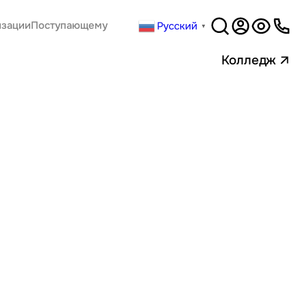
Русский
изации
Поступающему
▼
Версия
для слабовидящи
Колледж