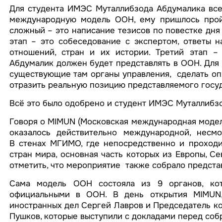
Для студента ИМЭС Муталлибзода Абдумалика все 
международную модель ООН, ему пришлось пройт
сложный – это написание тезисов по повестке дня
этап – это собеседование с экспертом, ответы 
отношений, стран и их истории. Третий этап –
Абдумалик должен будет представлять в ООН. Для 
существующие там органы управления, сделать опи
отразить реальную позицию представляемого госуд
Всё это было одобрено и студент ИМЭС Муталлибз
Говоря о МIMUN (Московская международная модель
оказалось действительно международной, несмо
В стенах МГИМО, где непосредственно и проходил
стран мира, основная часть которых из Европы, С
отметить, что мероприятие также собрало предста
Сама модель ООН состояла из 9 органов, кот
официальными в ООН. В день открытия МIMUN, 
иностранных дел Сергей Лавров и Председатель к
Пушков, которые выступили с докладами перед соб