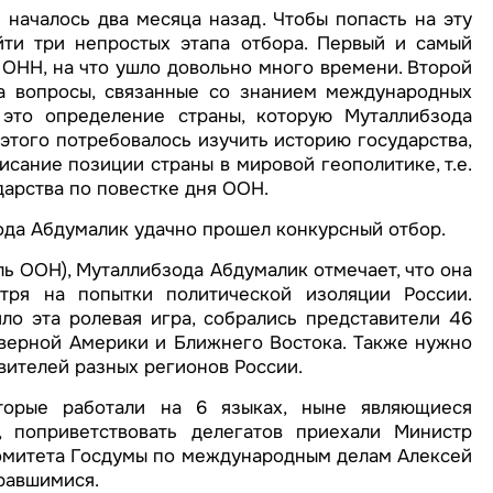
началось два месяца назад. Чтобы попасть на эту
и три непростых этапа отбора. Первый и самый
 ОНН, на что ушло довольно много времени. Второй
на вопросы, связанные со знанием международных
 это определение страны, которую Муталлибзода
этого потребовалось изучить историю государства,
сание позиции страны в мировой геополитике, т.е.
арства по повестке дня ООН.
ода Абдумалик удачно прошел конкурсный отбор.
 ООН), Муталлибзода Абдумалик отмечает, что она
тря на попытки политической изоляции России.
о эта ролевая игра, собрались представители 46
еверной Америки и Ближнего Востока. Также нужно
вителей разных регионов России.
орые работали на 6 языках, ныне являющиеся
поприветствовать делегатов приехали Министр
омитета Госдумы по международным делам Алексей
равшимися.