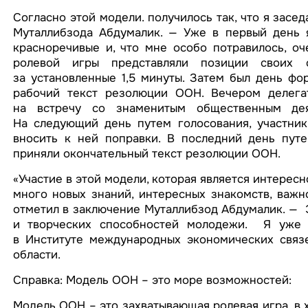
Согласно этой модели. получилось так, что я засе
Муталлибзода Абдумалик. — Уже в первый день я
красноречивые и, что мне особо потравилось, о
ролевой игры представляли позиции своих с
за установленные 1,5 минуты. Затем был день фо
рабочий текст резолюции ООН. Вечером делег
на встречу со знаменитым общественным де
На следующий день путем голосования, участни
вносить к ней поправки. В последний день путе
приняли окончательный текст резолюции ООН.
«Участие в этой модели, которая является интерес
много новых знаний, интересных знакомств, важ
отметил в заключение Муталлибзод Абдумалик. — Э
и творческих способностей молодежи. Я уже 
в Институте международных экономических связ
области.
Справка: Модель ООН – это море возможностей:
Модель ООН – это захватывающая ролевая игра, в 