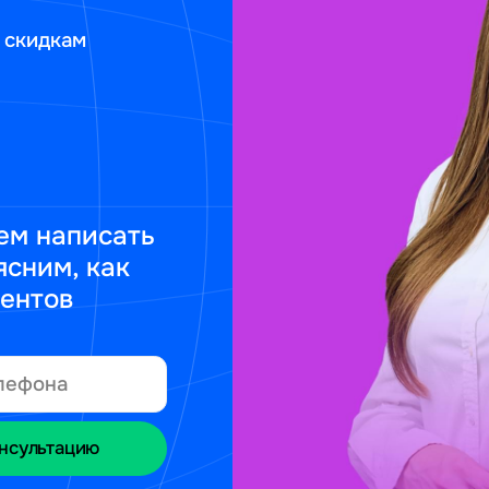
 скидкам
ем написать
ясним, как
ментов