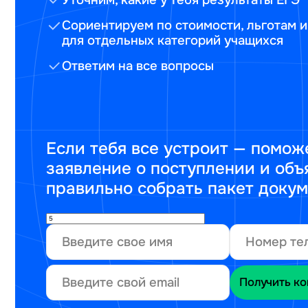
Сориентируем по стоимости, льготам и
для отдельных категорий учащихся
Ответим на все вопросы
Если тебя все устроит — помож
заявление о поступлении и объ
правильно собрать пакет доку