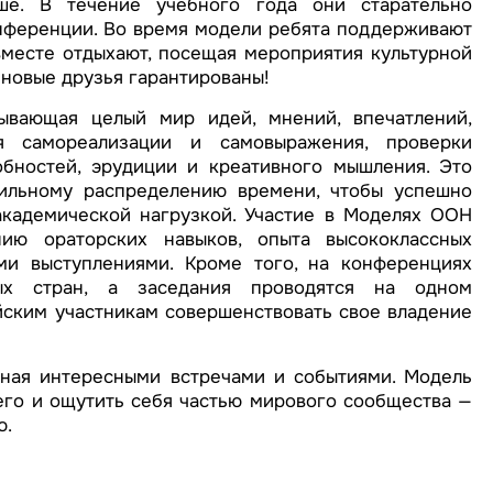
ше. В течение учебного года они старательно
нференции. Во время модели ребята поддерживают
вместе отдыхают, посещая мероприятия культурной
 новые друзья гарантированы!
вающая целый мир идей, мнений, впечатлений,
я самореализации и самовыражения, проверки
обностей, эрудиции и креативного мышления. Это
вильному распределению времени, чтобы успешно
академической нагрузкой. Участие в Моделях ООН
ию ораторских навыков, опыта высококлассных
и выступлениями. Кроме того, на конференциях
ых стран, а заседания проводятся на одном
йским участникам совершенствовать свое владение
ная интересными встречами и событиями. Модель
го и ощутить себя частью мирового сообщества —
ю.