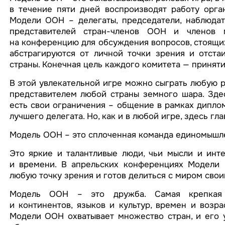
в течение пяти дней воспроизводят работу орга
Модели ООН – делегаты, председатели, наблюдат
представителей стран-членов ООН и членов м
на конференцию для обсуждения вопросов, стоящих
абстрагируются от личной точки зрения и отст
страны. Конечная цель каждого комитета — принят
В этой увлекательной игре можно сыграть любую р
представителем любой страны земного шара. Здес
есть свои ограничения – общение в рамках диплом
лучшего делегата. Но, как и в любой игре, здесь гла
Модель ООН – это сплоченная команда единомышл
Это яркие и талантливые люди, чьи мысли и инт
и времени. В апрельских конференциях Модели п
любую точку зрения и готов делиться с миром свои
Модель ООН – это дружба. Самая крепкая д
и континентов, языков и культур, времен и воз
Модели ООН охватывает множество стран, и его 