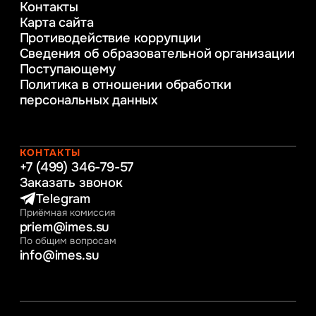
Контакты
Управление инновационным развитием
Карта сайта
предприятия
Противодействие коррупции
Уголовное право
Сведения об образовательной организации
Информационные технологии в бизнесе
Поступающему
Информационное и программное
Политика в отношении обработки
обеспечение бизнес процессов
персональных данных
Управление человеческими ресурсами
Таможенное регулирование и логистика
Начальное образование
Интернет-маркетинг
КОНТАКТЫ
+7 (499) 346-79-57
Заказать звонок
Telegram
Приёмная комиссия
priem@imes.su
По общим вопросам
info@imes.su