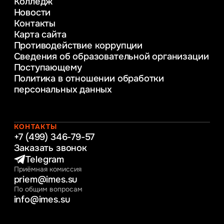
Колледж
в образовании
Новости
Веб-дизайн
Контакты
Управление инновационным развитием
Карта сайта
предприятия
Противодействие коррупции
Уголовное право
Сведения об образовательной организации
Информационные технологии в бизнесе
Поступающему
Информационное и программное
Политика в отношении обработки
обеспечение бизнес процессов
персональных данных
Управление человеческими ресурсами
Таможенное регулирование и логистика
Начальное образование
Интернет-маркетинг
КОНТАКТЫ
+7 (499) 346-79-57
Заказать звонок
Telegram
Приёмная комиссия
priem@imes.su
По общим вопросам
info@imes.su