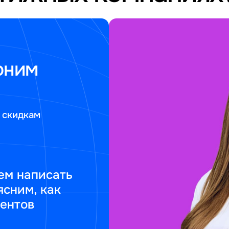
оним
 скидкам
ем написать
ясним, как
ментов