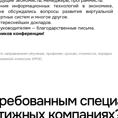
удущие экономисты, менеджеры, программисты.
ения информационных технологий в экономике,
же обсуждались вопросы развития виртуальной
ертных систем и многое другое.
нтереснейших докладов.
руководителям — благодарственные письма.
ников конференции!
 по направлениям обучения, профилям, срокам, стоимости, порядке
 приемной комиссии ИМЭС.
требованным спец
стижных компаниях