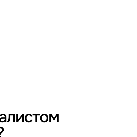
иалистом
?