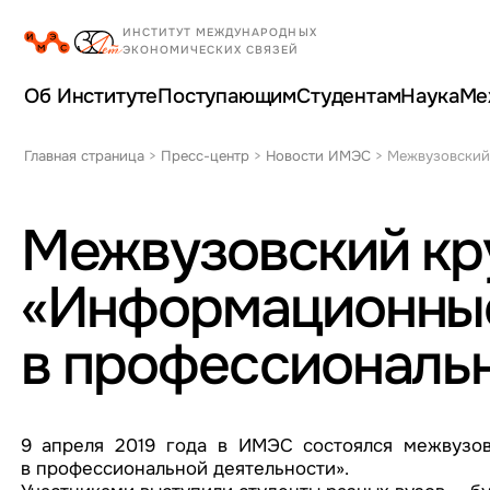
Об Институте
Поступающим
Студентам
Наука
Ме
Главная страница
>
Пресс-центр
>
Новости ИМЭС
>
Межвузовский 
Межвузовский кр
«Информационные
в профессиональн
9 апреля 2019 года в ИМЭС состоялся межвузов
в профессиональной деятельности».