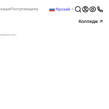
Русский
изации
Поступающему
▼
Версия
для слабовидящи
Колледж
тельности»