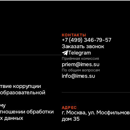
КОНТАКТЫ
+7 (499) 346-79-57
раво
Заказать звонок
нные технологии
Telegram
Приёмная комиссия
ное и программное
priem@imes.su
 бизнес процессов
По общим вопросам
info@imes.su
человеческими
твие коррупции
регулирование
 образовательной
бразование
му
АДРЕС
ркетинг
отношении обработки
г. Москва, ул. Мосфильмов
х данных
дом 35