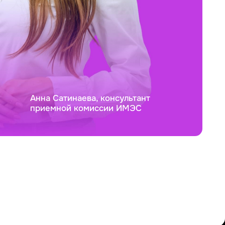
Анна Сатинаева, консультант
приемной комиссии ИМЭС