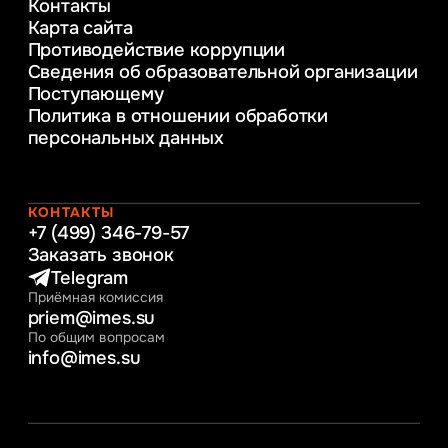
Контакты
Управление инновационным развитием
Карта сайта
предприятия
Противодействие коррупции
Уголовное право
Сведения об образовательной организации
Информационные технологии в бизнесе
Поступающему
Информационное и программное
Политика в отношении обработки
обеспечение бизнес процессов
персональных данных
Управление человеческими ресурсами
Таможенное регулирование и логистика
Начальное образование
Интернет-маркетинг
КОНТАКТЫ
+7 (499) 346-79-57
Заказать звонок
Telegram
Приёмная комиссия
priem@imes.su
По общим вопросам
info@imes.su