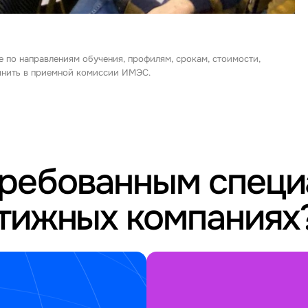
е по направлениям обучения, профилям, срокам, стоимости,
очнить в приемной комиссии ИМЭС.
требованным спец
стижных компаниях