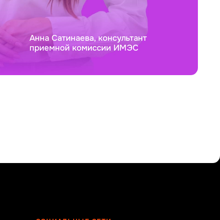
Анна Сатинаева, консультант
приемной комиссии ИМЭС