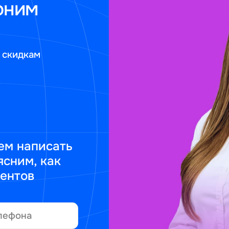
оним
 скидкам
ем написать
ясним, как
ментов