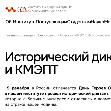
Об Институте
Поступающим
Студентам
Наука
Ме
Главная страница
>
Пресс-центр
>
Новости ИМЭС
>
Исторический
Исторический ди
и КМЭПТ
9 декабря
в России отмечается
День Героев О
в нашем институте прошел исторический диктант
.
которые с большим интересом отнеслись к возмож
на страже нашей Родины.