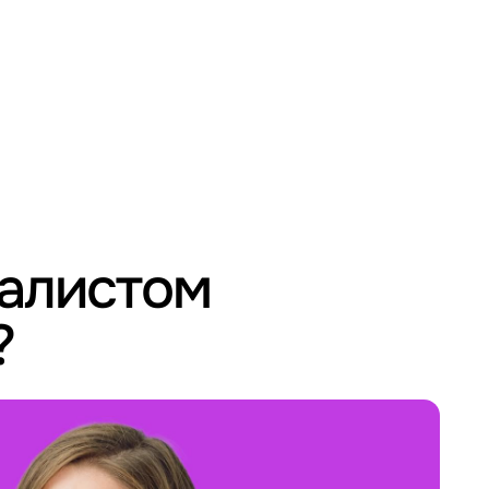
иалистом
?