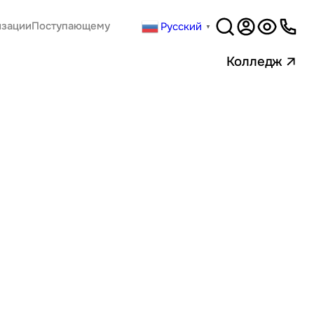
Русский
изации
Поступающему
▼
Версия
для слабовидящи
Колледж