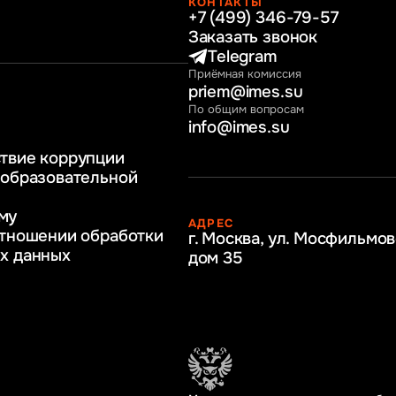
КОНТАКТЫ
+7 (499) 346-79-57
раво
Заказать звонок
нные технологии
Telegram
Приёмная комиссия
ное и программное
priem@imes.su
 бизнес процессов
По общим вопросам
info@imes.su
человеческими
твие коррупции
регулирование
 образовательной
бразование
му
АДРЕС
ркетинг
отношении обработки
г. Москва, ул. Мосфильмов
х данных
дом 35