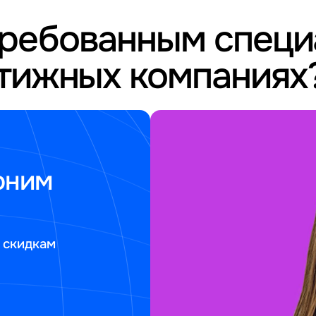
требованным спец
стижных компаниях
оним
 скидкам