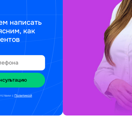
ем написать
ясним, как
ментов
етствии с
Политикой