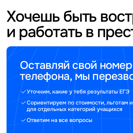
Хочешь быть вос
и работать в пре
Оставляй свой номер
телефона, мы перезв
Уточним, какие у тебя результаты ЕГЭ
Сориентируем по стоимости, льготам и
для отдельных категорий учащихся
Ответим на все вопросы