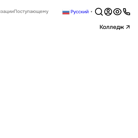
Русский
изации
Поступающему
▼
Версия
для слабовидящи
Колледж