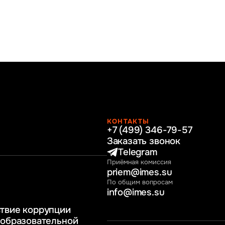
КОНТАКТЫ
+7 (499) 346-79-57
раво
Заказать звонок
нные технологии
Telegram
Приёмная комиссия
ное и программное
priem@imes.su
 бизнес процессов
По общим вопросам
info@imes.su
человеческими
твие коррупции
регулирование
 образовательной