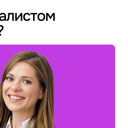
иалистом
?