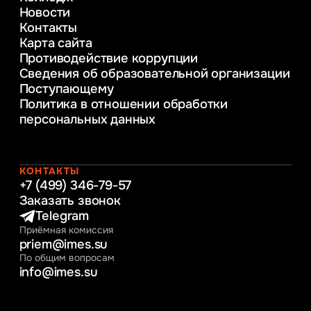
Новости
Веб-дизайн
Контакты
Управление инновационным развитием
Карта сайта
предприятия
Противодействие коррупции
Уголовное право
Сведения об образовательной организации
Информационные технологии в бизнесе
Поступающему
Информационное и программное
Политика в отношении обработки
обеспечение бизнес процессов
персональных данных
Управление человеческими ресурсами
Таможенное регулирование и логистика
Начальное образование
Интернет-маркетинг
КОНТАКТЫ
+7 (499) 346-79-57
Заказать звонок
Telegram
Приёмная комиссия
priem@imes.su
По общим вопросам
info@imes.su