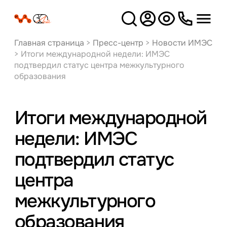
Версия
для слабовидящих
Главная страница
>
Пресс-центр
>
Новости ИМЭС
>
Итоги международной недели: ИМЭС
подтвердил статус центра межкультурного
образования
Итоги международной
недели: ИМЭС
подтвердил статус
центра
межкультурного
образования