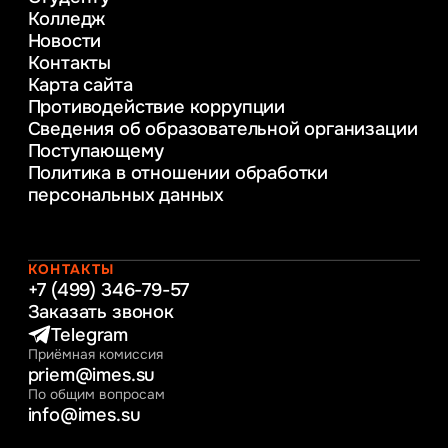
консультирование и медиация
Колледж
в образовании
Новости
Веб-дизайн
Контакты
Управление инновационным развитием
Карта сайта
предприятия
Противодействие коррупции
Уголовное право
Сведения об образовательной организации
Информационные технологии в бизнесе
Поступающему
Информационное и программное
Политика в отношении обработки
обеспечение бизнес процессов
персональных данных
Управление человеческими ресурсами
Таможенное регулирование и логистика
Начальное образование
Интернет-маркетинг
КОНТАКТЫ
+7 (499) 346-79-57
Заказать звонок
Telegram
Приёмная комиссия
priem@imes.su
По общим вопросам
info@imes.su