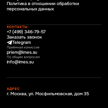
Политика в отношении обработки
обеспечение бизнес процессов
персональных данных
Управление человеческими ресурсами
Таможенное регулирование и логистика
Начальное образование
Интернет-маркетинг
КОНТАКТЫ
+7 (499) 346-79-57
Заказать звонок
Telegram
Приёмная комиссия
priem@imes.su
По общим вопросам
info@imes.su
АДРЕС
г. Москва, ул. Мосфильмовская,
дом 35