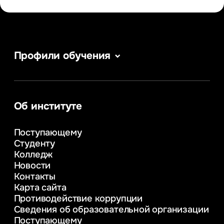
Профили обучения
Сервис в сфере туризма и гостеприимства
Информатика
Информационные системы и бизнес-
аналитика
Об институте
Управление в сфере коммерческой
деятельности
Поступающему
Психолого-педагогическое
Студенту
консультирование и медиация
Колледж
в образовании
Новости
Веб-дизайн
Контакты
Управление инновационным развитием
Карта сайта
предприятия
Противодействие коррупции
Уголовное право
Сведения об образовательной организации
Информационные технологии в бизнесе
Поступающему
Информационное и программное