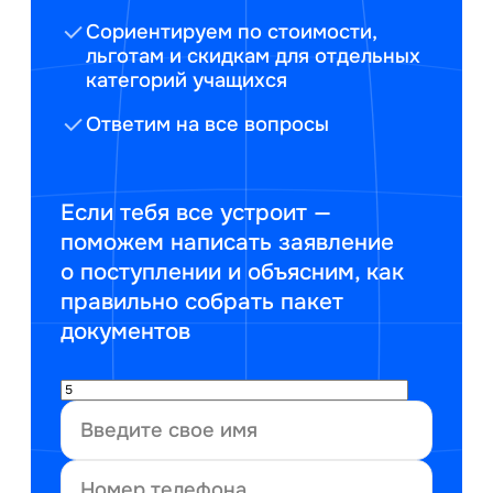
Сориентируем по стоимости,
льготам и скидкам для отдельных
категорий учащихся
Ответим на все вопросы
Если тебя все устроит —
поможем написать заявление
о поступлении и объясним, как
правильно собрать пакет
документов