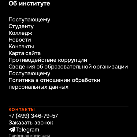
аналитика
Об институте
Управление в сфере коммерческой
деятельности
Поступающему
Психолого-педагогическое
Студенту
консультирование и медиация
Колледж
в образовании
Новости
Веб-дизайн
Контакты
Управление инновационным развитием
Карта сайта
предприятия
Противодействие коррупции
Уголовное право
Сведения об образовательной организации
Информационные технологии в бизнесе
Поступающему
Информационное и программное
Политика в отношении обработки
обеспечение бизнес процессов
персональных данных
Управление человеческими ресурсами
Таможенное регулирование и логистика
Начальное образование
Интернет-маркетинг
КОНТАКТЫ
+7 (499) 346-79-57
Заказать звонок
Telegram
Приёмная комиссия