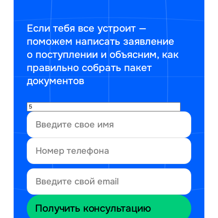
Если тебя все устроит —
поможем написать заявление
о поступлении и объясним, как
правильно собрать пакет
документов