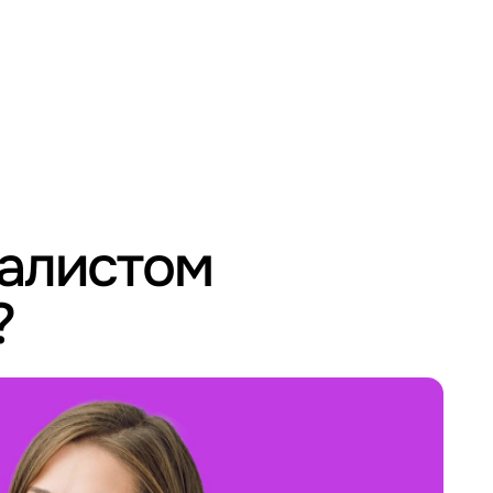
иалистом
?