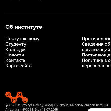
Информатика
Уголовное п
Сервис в сфере туризма
Информацио
и гостеприимства
в бизнесе
Информационные системы
Информацион
и бизнес-аналитика
обеспечение
Об институте
Управление в сфере
Управление 
коммерческой деятельности
ресурсами
Поступающему
Противодейс
Психолого-педагогическое
Таможенное 
Студенту
Сведения об
консультирование и медиация
и логистика
Колледж
организации
в образовании
Начальное о
Новости
Поступающе
Веб-дизайн
Интернет-ма
Контакты
Политика в 
Управление инновационным
Карта сайта
персональны
развитием предприятия
@2026, Институт международных экономических связей (ИМЭС)
Лицензия №009319 от 18.07.2016