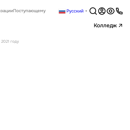
Русский
изации
Поступающему
▼
Версия
для слабовидящи
Колледж
 2021 году