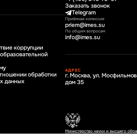
раво
Заказать звонок
нные технологии
Telegram
Приёмная комиссия
ное и программное
priem@imes.su
 бизнес процессов
По общим вопросам
info@imes.su
человеческими
твие коррупции
регулирование
 образовательной
бразование
му
АДРЕС
ркетинг
отношении обработки
г. Москва, ул. Мосфильмов
х данных
дом 35
Министерство науки и высшего обр
Российской Федерации