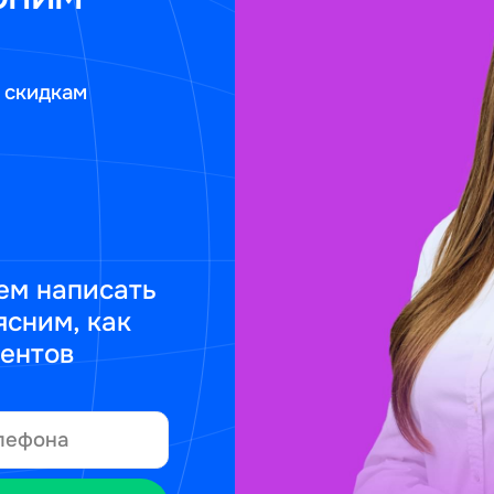
 скидкам
ем написать
ясним, как
ментов