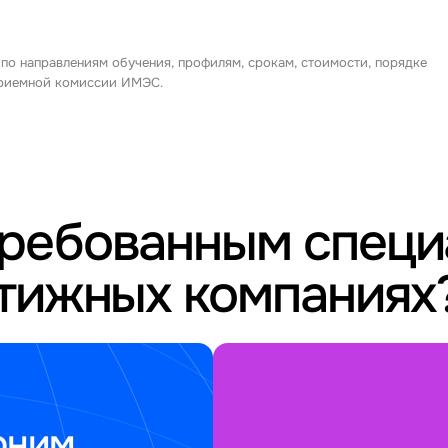
 по направлениям обучения, профилям, срокам, стоимости, порядке
 приемной комиссии ИМЭС.
требованным спец
стижных компаниях
оним