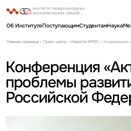
Об Институте
Поступающим
Студентам
Наука
Ме
Главная страница
>
Пресс-центр
>
Новости ИМЭС
>
Конференция «
Конференция «Ак
проблемы развит
Российской Федер