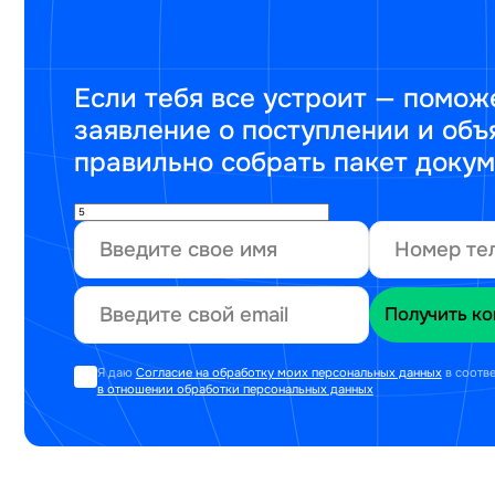
Если тебя все устроит — помож
заявление о поступлении и объ
правильно собрать пакет доку
Я даю
Согласие на обработку моих персональных данных
в соотв
в отношении обработки персональных данных