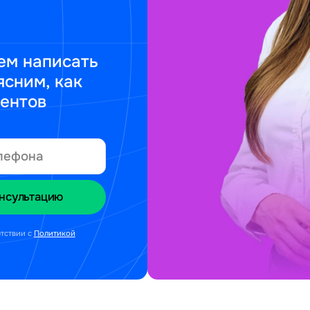
ем написать
ясним, как
ментов
етствии с
Политикой