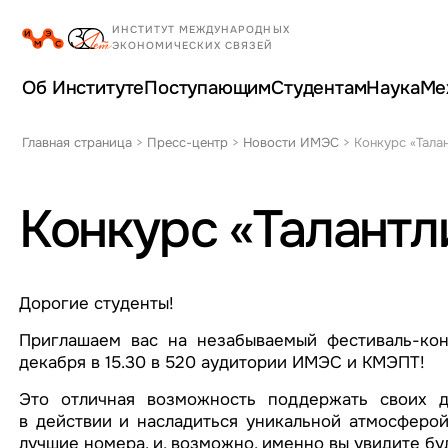
Об Институте
Поступающим
Студентам
Наука
Ме
Главная страница
>
Пресс-центр
>
Новости ИМЭС
>
Конкурс «Тала
Конкурс «Талантл
Дорогие студенты!
Приглашаем вас на незабываемый фестиваль-конк
декабря в 15.30 в 520 аудитории ИМЭС и КМЭПТ!
Это отличная возможность поддержать своих д
в действии и насладиться уникальной атмосферой
лучшие номера, и, возможно, именно вы увидите б