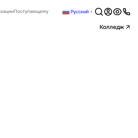
Русский
изации
Поступающему
▼
Версия
для слабовидящи
Колледж