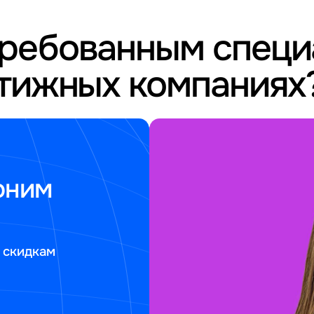
требованным спец
стижных компаниях
оним
 скидкам