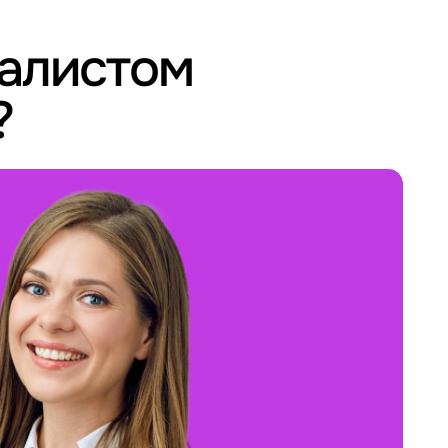
иалистом
?