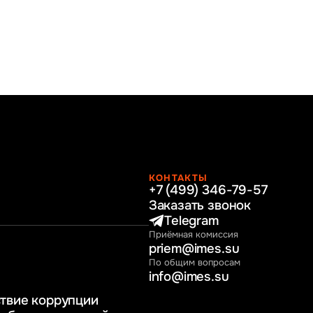
КОНТАКТЫ
+7 (499) 346-79-57
раво
Заказать звонок
нные технологии
Telegram
Приёмная комиссия
ное и программное
priem@imes.su
 бизнес процессов
По общим вопросам
info@imes.su
человеческими
твие коррупции
регулирование