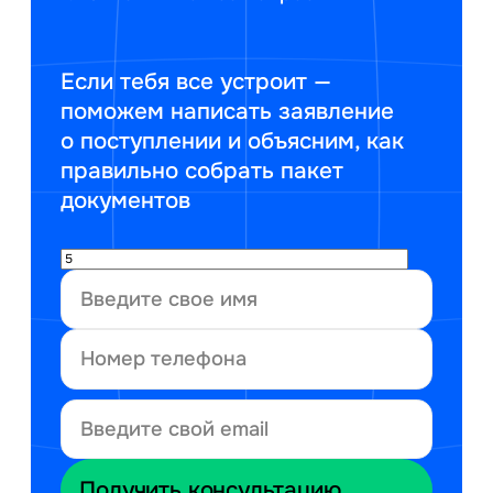
Если тебя все устроит —
поможем написать заявление
о поступлении и объясним, как
правильно собрать пакет
документов