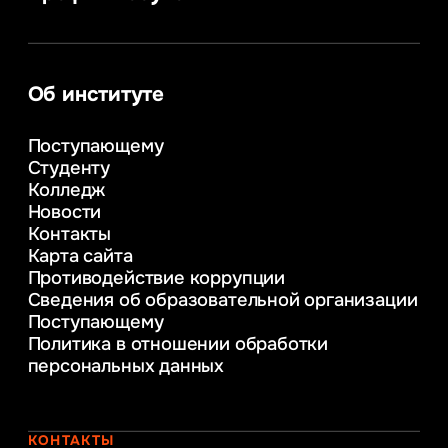
Сервис в сфере туризма и гостеприимства
Информатика
Информационные системы и бизнес-
аналитика
Об институте
Управление в сфере коммерческой
деятельности
Поступающему
Психолого-педагогическое
Студенту
консультирование и медиация
Колледж
в образовании
Новости
Веб-дизайн
Контакты
Управление инновационным развитием
Карта сайта
предприятия
Противодействие коррупции
Уголовное право
Сведения об образовательной организации
Информационные технологии в бизнесе
Поступающему
Информационное и программное
Политика в отношении обработки
обеспечение бизнес процессов
персональных данных
Управление человеческими ресурсами
Таможенное регулирование и логистика
Начальное образование
Интернет-маркетинг
КОНТАКТЫ