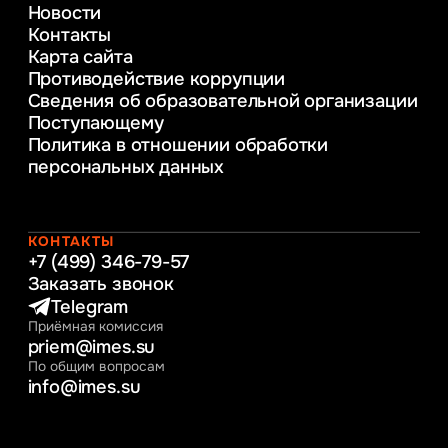
Новости
Веб-дизайн
Контакты
Управление инновационным развитием
Карта сайта
предприятия
Противодействие коррупции
Уголовное право
Сведения об образовательной организации
Информационные технологии в бизнесе
Поступающему
Информационное и программное
Политика в отношении обработки
обеспечение бизнес процессов
персональных данных
Управление человеческими ресурсами
Таможенное регулирование и логистика
Начальное образование
Интернет-маркетинг
КОНТАКТЫ
+7 (499) 346-79-57
Заказать звонок
Telegram
Приёмная комиссия
priem@imes.su
По общим вопросам
info@imes.su