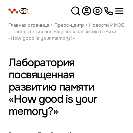
Версия
для слабовидящих
Главная страница
>
Пресс-центр
>
Новости ИМЭС
>
Лаборатория посвященная развитию памяти
«How good is your memory?»
Лаборатория
посвященная
развитию памяти
«How good is your
memory?»