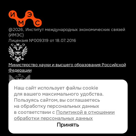
@2026, Институт международных экономических связей
(ИМЭС)
Лицензия №009319 от 18.07.2016
Министерство науки и высшего образования Российской
Федерации
Наш сайт использует файлы cookie
для вашего
максимального удобства.
Министерство просвещения Российской Федерации
Пользуясь сайтом, вы соглашаетесь
на обработку персональных данных
в соответствии с
Политикой в отношении
обработки персональных данных
Разработка сайта
Принять