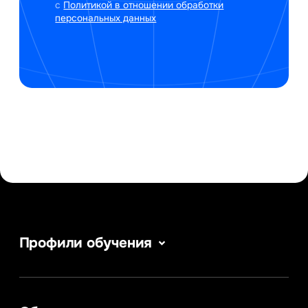
с
Политикой в отношении обработки
персональных данных
Профили обучения
Сервис в сфере туризма и гостеприимства
Информатика
Информационные системы и бизнес-
аналитика