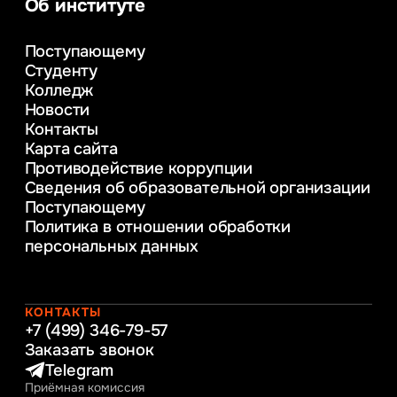
Об институте
Управление в сфере коммерческой
деятельности
Поступающему
Психолого-педагогическое
Студенту
консультирование и медиация
Колледж
в образовании
Новости
Веб-дизайн
Контакты
Управление инновационным развитием
Карта сайта
предприятия
Противодействие коррупции
Уголовное право
Сведения об образовательной организации
Информационные технологии в бизнесе
Поступающему
Информационное и программное
Политика в отношении обработки
обеспечение бизнес процессов
персональных данных
Управление человеческими ресурсами
Таможенное регулирование и логистика
Начальное образование
Интернет-маркетинг
КОНТАКТЫ
+7 (499) 346-79-57
Заказать звонок
Telegram
Приёмная комиссия