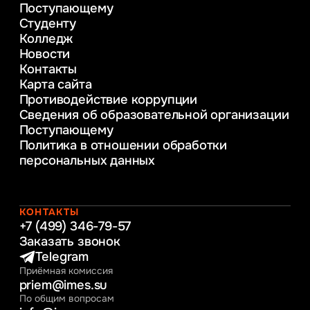
Поступающему
Психолого-педагогическое
Студенту
консультирование и медиация
Колледж
в образовании
Новости
Веб-дизайн
Контакты
Управление инновационным развитием
Карта сайта
предприятия
Противодействие коррупции
Уголовное право
Сведения об образовательной организации
Информационные технологии в бизнесе
Поступающему
Информационное и программное
Политика в отношении обработки
обеспечение бизнес процессов
персональных данных
Управление человеческими ресурсами
Таможенное регулирование и логистика
Начальное образование
Интернет-маркетинг
КОНТАКТЫ
+7 (499) 346-79-57
Заказать звонок
Telegram
Приёмная комиссия
priem@imes.su
По общим вопросам