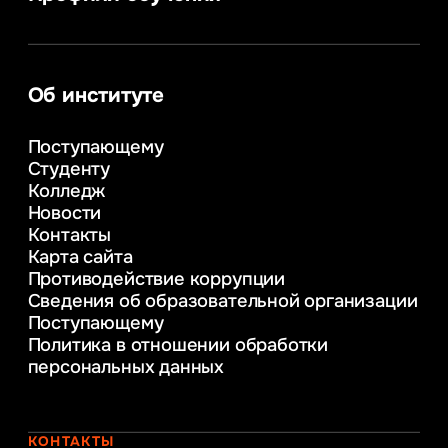
Сервис в сфере туризма и гостеприимства
Информатика
Информационные системы и бизнес-
аналитика
Об институте
Управление в сфере коммерческой
деятельности
Поступающему
Психолого-педагогическое
Студенту
консультирование и медиация
Колледж
в образовании
Новости
Веб-дизайн
Контакты
Управление инновационным развитием
Карта сайта
предприятия
Противодействие коррупции
Уголовное право
Сведения об образовательной организации
Информационные технологии в бизнесе
Поступающему
Информационное и программное
Политика в отношении обработки
обеспечение бизнес процессов
персональных данных
Управление человеческими ресурсами
Таможенное регулирование и логистика
Начальное образование
Интернет-маркетинг
КОНТАКТЫ