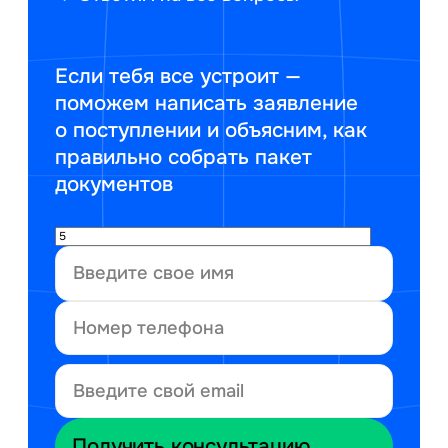
Если тебя все устроит —
поможем написать заявление
о поступлении и объясним, как
правильно собрать пакет
документов