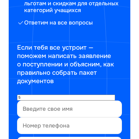
льготам и скидкам для отдельных
категорий учащихся
Ответим на все вопросы
Если тебя все устроит —
поможем написать заявление
о поступлении и объясним, как
правильно собрать пакет
документов