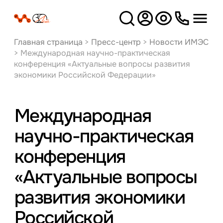
Версия
для слабовидящих
Главная страница
>
Пресс-центр
>
Новости ИМЭС
>
Международная научно-практическая
конференция «Актуальные вопросы развития
экономики Российской Федерации»
Международная
научно-практическая
конференция
«Актуальные вопросы
развития экономики
Российской