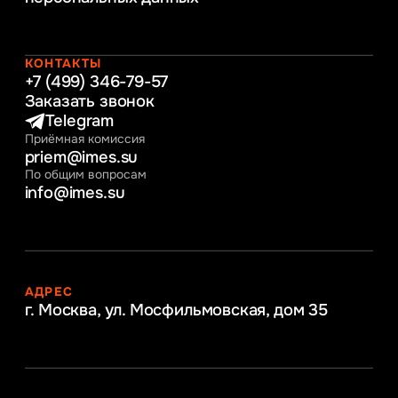
Управление человеческими ресурсами
Таможенное регулирование и логистика
Начальное образование
Интернет-маркетинг
КОНТАКТЫ
+7 (499) 346-79-57
Заказать звонок
Telegram
Приёмная комиссия
priem@imes.su
По общим вопросам
info@imes.su
АДРЕС
г. Москва, ул. Мосфильмовская,
дом 35