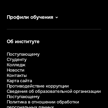
Профили обучения
Сервис в сфере туризма и гостеприимства
Информатика
Информационные системы и бизнес-
аналитика
Об институте
Управление в сфере коммерческой
деятельности
Поступающему
Психолого-педагогическое
Студенту
консультирование и медиация
Колледж
в образовании
Новости
Веб-дизайн
Контакты
Управление инновационным развитием
Карта сайта
предприятия
Противодействие коррупции
Уголовное право
Сведения об образовательной организации
Информационные технологии в бизнесе
Поступающему
Информационное и программное
Политика в отношении обработки
обеспечение бизнес процессов
персональных данных