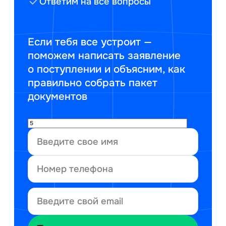
Ответим на все вопросы
Если тебя все устроит —
поможем написать заявление
о поступлении и объясним, как
правильно собрать пакет
документов