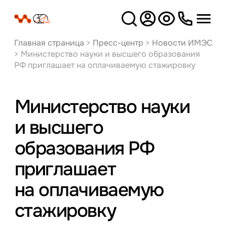
Версия
для слабовидящих
Главная страница
>
Пресс-центр
>
Новости ИМЭС
>
Министерство науки и высшего образования
РФ приглашает на оплачиваемую стажировку
Министерство науки
и высшего
образования РФ
приглашает
на оплачиваемую
стажировку