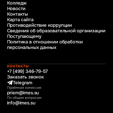
Колледж
в образовании
Новости
Веб-дизайн
Контакты
Управление инновационным развитием
Карта сайта
предприятия
Противодействие коррупции
Уголовное право
Сведения об образовательной организации
Информационные технологии в бизнесе
Поступающему
Информационное и программное
Политика в отношении обработки
обеспечение бизнес процессов
персональных данных
Управление человеческими ресурсами
Таможенное регулирование и логистика
Начальное образование
Интернет-маркетинг
КОНТАКТЫ
+7 (499) 346-79-57
Заказать звонок
Telegram
Приёмная комиссия
priem@imes.su
По общим вопросам
info@imes.su