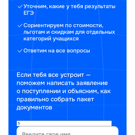
Уточним, какие у тебя результаты
ЕГЭ
Сориентируем по стоимости,
льготам и скидкам для отдельных
категорий учащихся
Ответим на все вопросы
Если тебя все устроит —
поможем написать заявление
о поступлении и объясним, как
правильно собрать пакет
документов