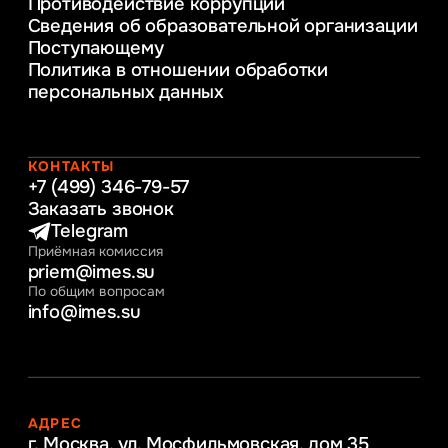
Противодействие коррупции
Уголовное право
Сведения об образовательной организации
Информационные технологии в бизнесе
Поступающему
Информационное и программное
Политика в отношении обработки
обеспечение бизнес процессов
персональных данных
Управление человеческими ресурсами
Таможенное регулирование и логистика
Начальное образование
Интернет-маркетинг
КОНТАКТЫ
+7 (499) 346-79-57
Заказать звонок
Telegram
Приёмная комиссия
priem@imes.su
По общим вопросам
info@imes.su
АДРЕС
г. Москва, ул. Мосфильмовская,
дом 35