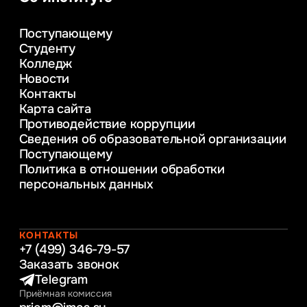
Управление в сфере коммерческой
деятельности
Поступающему
Психолого-педагогическое
Студенту
консультирование и медиация
Колледж
в образовании
Новости
Веб-дизайн
Контакты
Управление инновационным развитием
Карта сайта
предприятия
Противодействие коррупции
Уголовное право
Сведения об образовательной организации
Информационные технологии в бизнесе
Поступающему
Информационное и программное
Политика в отношении обработки
обеспечение бизнес процессов
персональных данных
Управление человеческими ресурсами
Таможенное регулирование и логистика
Начальное образование
Интернет-маркетинг
КОНТАКТЫ
+7 (499) 346-79-57
Заказать звонок
Telegram
Приёмная комиссия