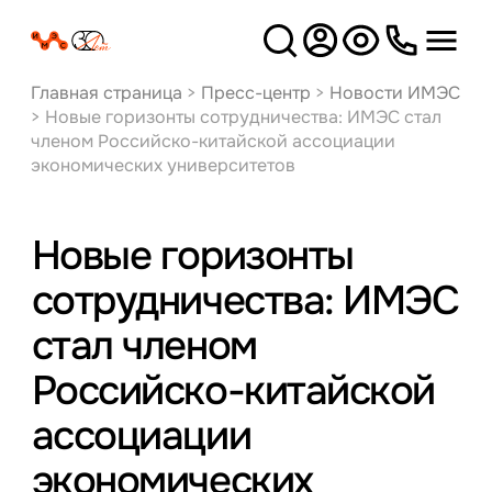
Версия
для слабовидящих
Главная страница
>
Пресс-центр
>
Новости ИМЭС
>
Новые горизонты сотрудничества: ИМЭС стал
членом Российско-китайской ассоциации
экономических университетов
Новые горизонты
сотрудничества: ИМЭС
стал членом
Российско-китайской
ассоциации
экономических