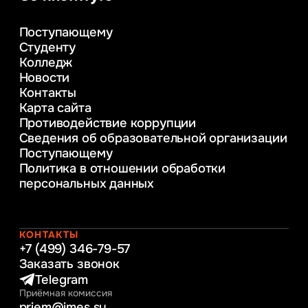
аналитика
Управление в сфере коммерческой
Поступающему
деятельности
Студенту
Психолого-педагогическое
Колледж
консультирование и медиация
Новости
в образовании
Контакты
Управление инновационным развитием
Карта сайта
предприятия
Противодействие коррупции
Уголовное право
Сведения об образовательной организации
Информационные технологии в бизнесе
Поступающему
Информационное и программное
Политика в отношении обработки
обеспечение бизнес процессов
персональных данных
Управление человеческими ресурсами
Таможенное регулирование и логистика
Начальное образование
Интернет-маркетинг
КОНТАКТЫ
+7 (499) 346-79-57
Заказать звонок
Telegram
Приёмная комиссия
priem@imes.su