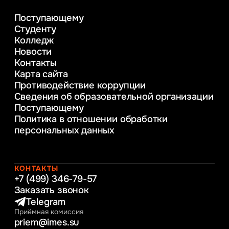
деятельности
Поступающему
Психолого-педагогическое
Студенту
консультирование и медиация
Колледж
в образовании
Новости
Веб-дизайн
Контакты
Управление инновационным развитием
Карта сайта
предприятия
Противодействие коррупции
Уголовное право
Сведения об образовательной организации
Информационные технологии в бизнесе
Поступающему
Информационное и программное
Политика в отношении обработки
обеспечение бизнес процессов
персональных данных
Управление человеческими ресурсами
Таможенное регулирование и логистика
Начальное образование
Интернет-маркетинг
КОНТАКТЫ
+7 (499) 346-79-57
Заказать звонок
Telegram
Приёмная комиссия
priem@imes.su