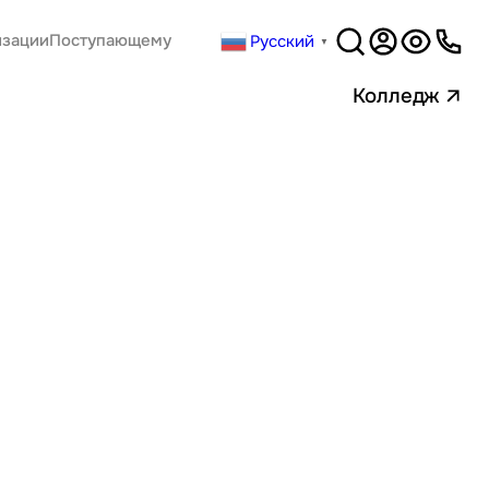
Русский
изации
Поступающему
▼
Версия
для слабовидящи
Колледж