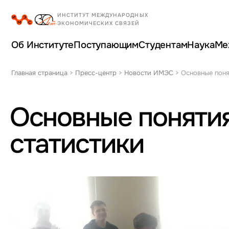
Об Институте
Поступающим
Студентам
Наука
Ме
Главная страница
>
Пресс-центр
>
Новости ИМЭС
>
Основные поня
Основные поняти
статистики