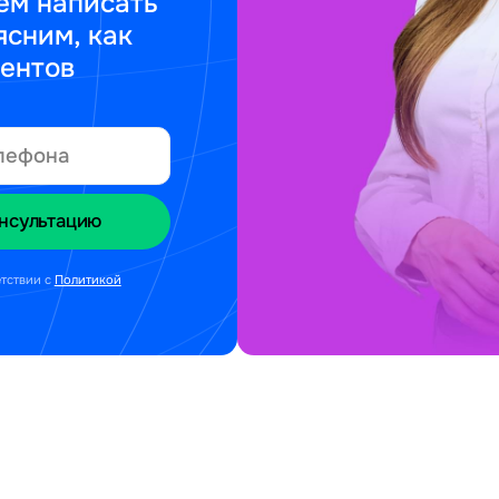
ем написать
ясним, как
ментов
етствии с
Политикой