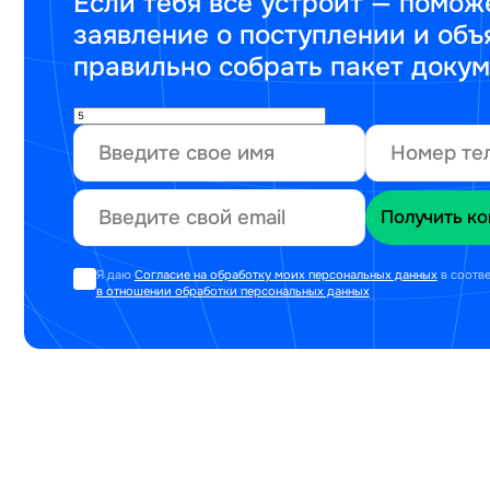
Если тебя все устроит — помож
заявление о поступлении и объ
правильно собрать пакет доку
Я даю
Согласие на обработку моих персональных данных
в соотв
в отношении обработки персональных данных