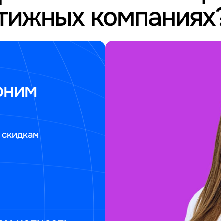
стижных компаниях
оним
 скидкам