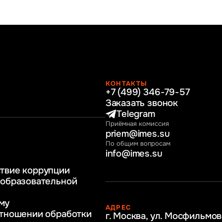
КОНТАКТЫ
+7 (499) 346-79-57
раво
Заказать звонок
нные технологии
Telegram
Приёмная комиссия
ное и программное
priem@imes.su
 бизнес процессов
По общим вопросам
info@imes.su
человеческими
твие коррупции
регулирование
 образовательной
бразование
му
АДРЕС
ркетинг
отношении обработки
г. Москва, ул. Мосфильмов