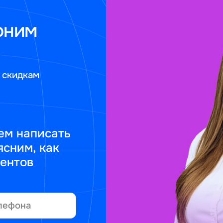
оним
 скидкам
ем написать
ясним, как
ментов