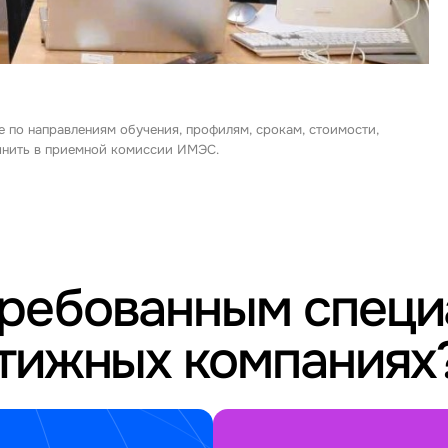
е по направлениям обучения, профилям, срокам, стоимости,
очнить в приемной комиссии ИМЭС.
требованным спец
стижных компаниях