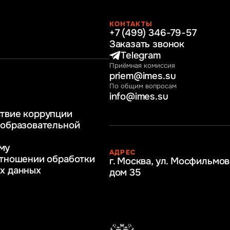
КОНТАКТЫ
+7 (499) 346-79-57
раво
Заказать звонок
нные технологии
Telegram
Приёмная комиссия
ное и программное
priem@imes.su
 бизнес процессов
По общим вопросам
info@imes.su
человеческими
твие коррупции
регулирование
 образовательной
бразование
му
АДРЕС
ркетинг
отношении обработки
г. Москва, ул. Мосфильмов
х данных
дом 35