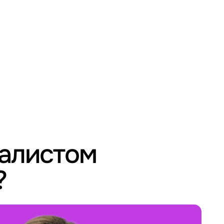
иалистом
?