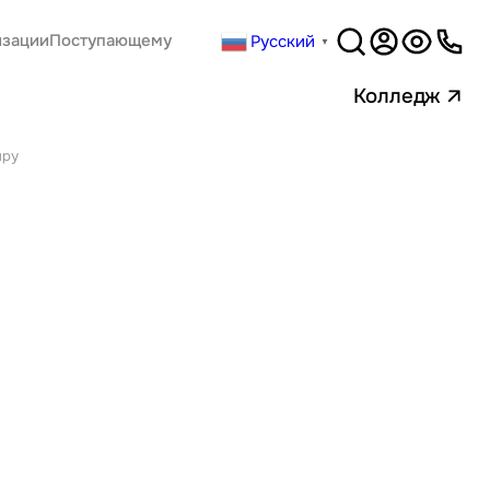
Русский
изации
Поступающему
▼
Версия
для слабовидящи
Колледж
иру