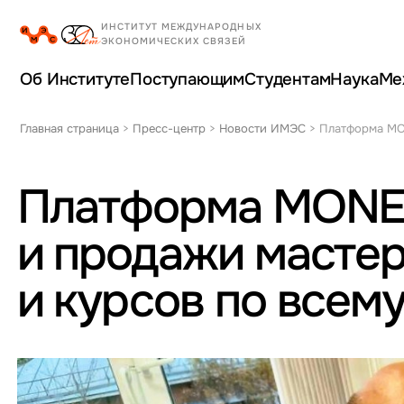
Об Институте
Поступающим
Студентам
Наука
Ме
Главная страница
>
Пресс-центр
>
Новости ИМЭС
>
Платформа MON
Платформа MONEC
и продажи масте
и курсов по всем