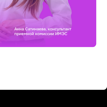
Анна Сатинаева, консультант
приемной комиссии ИМЭС