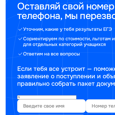
Оставляй свой номер
телефона, мы перезв
Уточним, какие у тебя результаты ЕГЭ
Сориентируем по стоимости, льготам и
для отдельных категорий учащихся
Ответим на все вопросы
Если тебя все устроит — помож
заявление о поступлении и объ
правильно собрать пакет доку