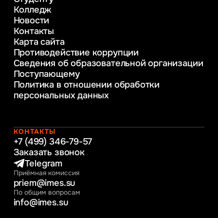
консультирование и медиация
Колледж
в образовании
Новости
Веб-дизайн
Контакты
Управление инновационным развитием
Карта сайта
предприятия
Противодействие коррупции
Уголовное право
Сведения об образовательной организации
Информационные технологии в бизнесе
Поступающему
Информационное и программное
Политика в отношении обработки
обеспечение бизнес процессов
персональных данных
Управление человеческими ресурсами
Таможенное регулирование и логистика
Начальное образование
Интернет-маркетинг
КОНТАКТЫ
+7 (499) 346-79-57
Заказать звонок
Telegram
Приёмная комиссия
priem@imes.su
По общим вопросам
info@imes.su