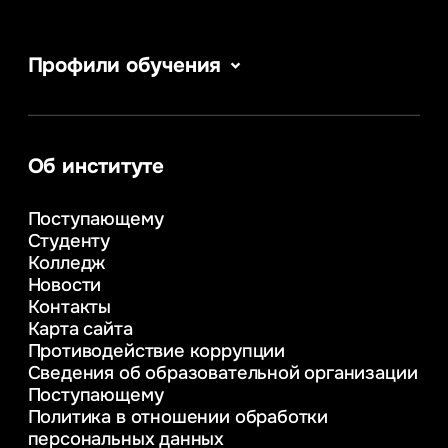
Профили обучения
Сервис в сфере туризма и гостеприимства
Информатика
Информационные системы и бизнес-
аналитика
Об институте
Управление в сфере коммерческой
деятельности
Поступающему
Психолого-педагогическое
Студенту
консультирование и медиация
Колледж
в образовании
Новости
Веб-дизайн
Контакты
Управление инновационным развитием
Карта сайта
предприятия
Противодействие коррупции
Уголовное право
Сведения об образовательной организации
Информационные технологии в бизнесе
Поступающему
Информационное и программное
Политика в отношении обработки
обеспечение бизнес процессов
персональных данных
Управление человеческими ресурсами