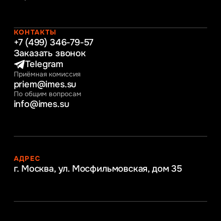
Таможенное регулирование и логистика
Начальное образование
Интернет-маркетинг
КОНТАКТЫ
+7 (499) 346-79-57
Заказать звонок
Telegram
Приёмная комиссия
priem@imes.su
По общим вопросам
info@imes.su
АДРЕС
г. Москва, ул. Мосфильмовская,
дом 35