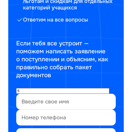
льготам и скидкам для отдельных
категорий учащихся
Ответим на все вопросы
Если тебя все устроит —
поможем написать заявление
о поступлении и объясним, как
правильно собрать пакет
документов