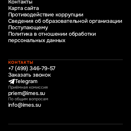
Контакты
Управление инновационным развитием
Карта сайта
предприятия
Противодействие коррупции
Уголовное право
Сведения об образовательной организации
Информационные технологии в бизнесе
Поступающему
Информационное и программное
Политика в отношении обработки
обеспечение бизнес процессов
персональных данных
Управление человеческими ресурсами
Таможенное регулирование и логистика
Начальное образование
Интернет-маркетинг
КОНТАКТЫ
+7 (499) 346-79-57
Заказать звонок
Telegram
Приёмная комиссия
priem@imes.su
По общим вопросам
info@imes.su