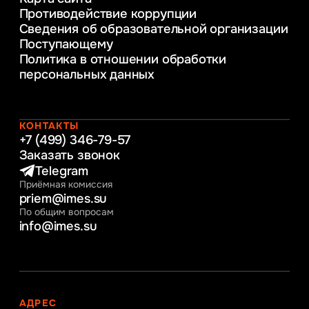
предприятия
Противодействие коррупции
Уголовное право
Сведения об образовательной организации
Информационные технологии в бизнесе
Поступающему
Информационное и программное
Политика в отношении обработки
обеспечение бизнес процессов
персональных данных
Управление человеческими ресурсами
Таможенное регулирование и логистика
Начальное образование
Интернет-маркетинг
КОНТАКТЫ
+7 (499) 346-79-57
Заказать звонок
Telegram
Приёмная комиссия
priem@imes.su
По общим вопросам
info@imes.su
АДРЕС