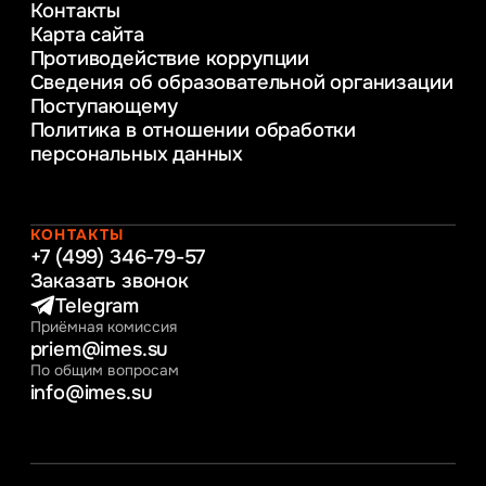
Контакты
Управление инновационным развитием
Карта сайта
предприятия
Противодействие коррупции
Уголовное право
Сведения об образовательной организации
Информационные технологии в бизнесе
Поступающему
Информационное и программное
Политика в отношении обработки
обеспечение бизнес процессов
персональных данных
Управление человеческими ресурсами
Таможенное регулирование и логистика
Начальное образование
Интернет-маркетинг
КОНТАКТЫ
+7 (499) 346-79-57
Заказать звонок
Telegram
Приёмная комиссия
priem@imes.su
По общим вопросам
info@imes.su