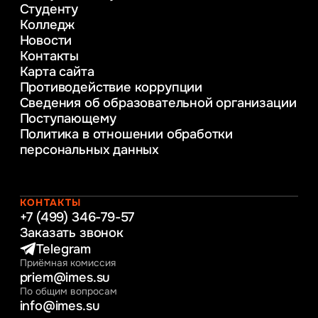
Студенту
консультирование и медиация
Колледж
в образовании
Новости
Веб-дизайн
Контакты
Управление инновационным развитием
Карта сайта
предприятия
Противодействие коррупции
Уголовное право
Сведения об образовательной организации
Информационные технологии в бизнесе
Поступающему
Информационное и программное
Политика в отношении обработки
обеспечение бизнес процессов
персональных данных
Управление человеческими ресурсами
Таможенное регулирование и логистика
Начальное образование
Интернет-маркетинг
КОНТАКТЫ
+7 (499) 346-79-57
Заказать звонок
Telegram
Приёмная комиссия
priem@imes.su
По общим вопросам
info@imes.su