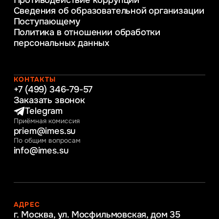
Уголовное право
Сведения об образовательной организации
Информационные технологии в бизнесе
Поступающему
Информационное и программное
Политика в отношении обработки
обеспечение бизнес процессов
персональных данных
Управление человеческими ресурсами
Таможенное регулирование и логистика
Начальное образование
Интернет-маркетинг
КОНТАКТЫ
+7 (499) 346-79-57
Заказать звонок
Telegram
Приёмная комиссия
priem@imes.su
По общим вопросам
info@imes.su
АДРЕС
г. Москва, ул. Мосфильмовская,
дом 35