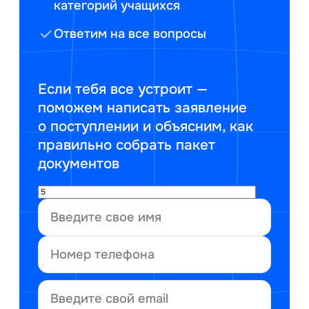
категорий учащихся
Ответим на все вопросы
Если тебя все устроит —
поможем написать заявление
о поступлении и объясним, как
правильно собрать пакет
документов