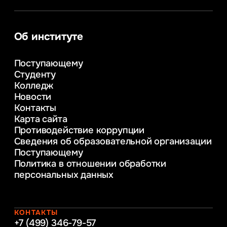
Сервис в сфере туризма и гостеприимства
Информационные системы и бизнес-
аналитика
Об институте
Управление в сфере коммерческой
деятельности
Поступающему
Психолого-педагогическое
Студенту
консультирование и медиация
Колледж
в образовании
Новости
Веб-дизайн
Контакты
Управление инновационным развитием
Карта сайта
предприятия
Противодействие коррупции
Уголовное право
Сведения об образовательной организации
Информационные технологии в бизнесе
Поступающему
Информационное и программное
Политика в отношении обработки
обеспечение бизнес процессов
персональных данных
Управление человеческими ресурсами
Таможенное регулирование и логистика
Начальное образование
Интернет-маркетинг
КОНТАКТЫ
+7 (499) 346-79-57