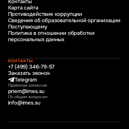
Контакты
Управление инновационным развитием
Карта сайта
предприятия
Противодействие коррупции
Уголовное право
Сведения об образовательной организации
Информационные технологии в бизнесе
Поступающему
Информационное и программное
Политика в отношении обработки
обеспечение бизнес процессов
персональных данных
Управление человеческими ресурсами
Таможенное регулирование и логистика
Начальное образование
Интернет-маркетинг
КОНТАКТЫ
+7 (499) 346-79-57
Заказать звонок
Telegram
Приёмная комиссия
priem@imes.su
По общим вопросам
info@imes.su