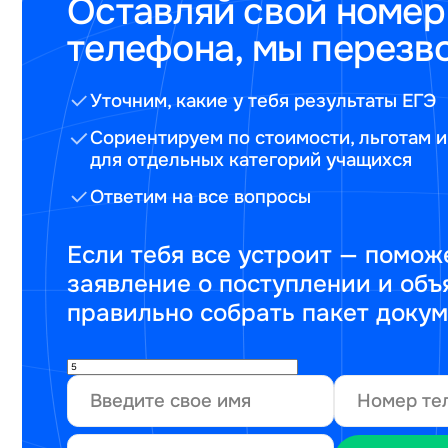
Оставляй свой номер
телефона, мы перезв
Уточним, какие у тебя результаты ЕГЭ
Сориентируем по стоимости, льготам и
для отдельных категорий учащихся
Ответим на все вопросы
Если тебя все устроит — помож
заявление о поступлении и объ
правильно собрать пакет доку