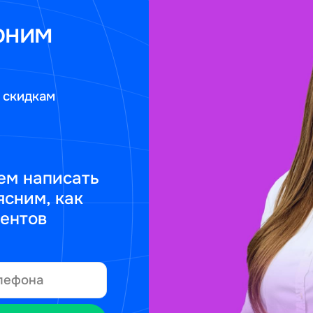
оним
 скидкам
ем написать
ясним, как
ментов