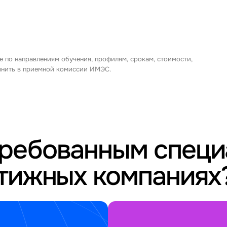
е по направлениям обучения, профилям, срокам, стоимости,
очнить в приемной комиссии ИМЭС.
требованным спец
стижных компаниях