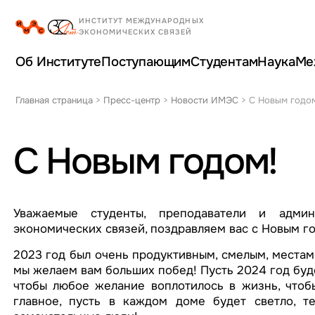
Об Институте
Поступающим
Студентам
Наука
Ме
Главная страница
>
Пресс-центр
>
Новости ИМЭС
>
С Новым годо
С Новым годом!
Уважаемые студенты, преподаватели и админ
экономических связей, поздравляем вас с Новым г
2023 год был очень продуктивным, смелым, местам
мы желаем вам больших побед! Пусть 2024 год буд
чтобы любое желание воплотилось в жизнь, чтоб
главное, пусть в каждом доме будет светло, т