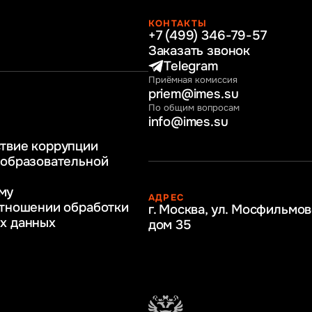
КОНТАКТЫ
+7 (499) 346-79-57
раво
Заказать звонок
нные технологии
Telegram
Приёмная комиссия
ное и программное
priem@imes.su
 бизнес процессов
По общим вопросам
info@imes.su
человеческими
твие коррупции
регулирование
 образовательной
бразование
му
АДРЕС
ркетинг
отношении обработки
г. Москва, ул. Мосфильмов
х данных
дом 35