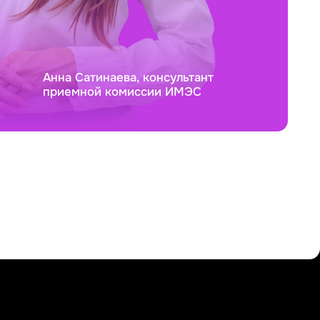
Анна Сатинаева, консультант
приемной комиссии ИМЭС