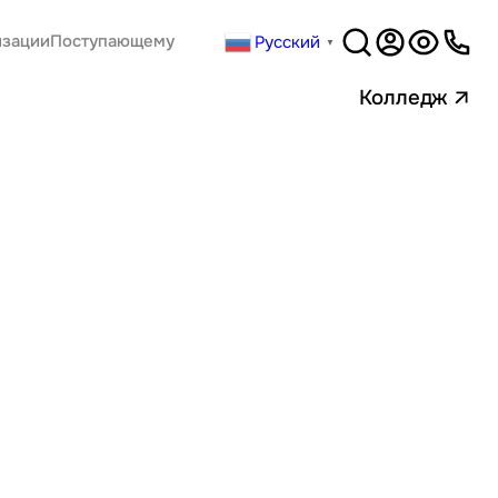
Русский
изации
Поступающему
▼
Версия
для слабовидящи
Колледж