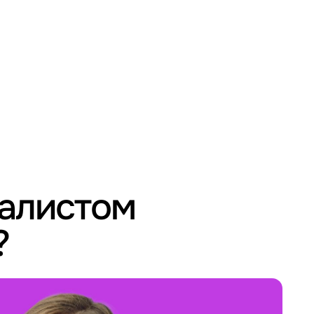
иалистом
?