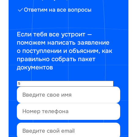
Ответим на все вопросы
Если тебя все устроит —
поможем написать заявление
о поступлении и объясним, как
правильно собрать пакет
документов