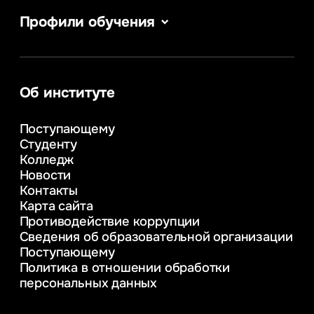
Профили обучения
Сервис в сфере туризма и гостеприимства
Информатика
Информационные системы и бизнес-
аналитика
Об институте
Управление в сфере коммерческой
деятельности
Поступающему
Психолого-педагогическое
Студенту
консультирование и медиация
Колледж
в образовании
Новости
Веб-дизайн
Контакты
Управление инновационным развитием
Карта сайта
предприятия
Противодействие коррупции
Уголовное право
Сведения об образовательной организации
Информационные технологии в бизнесе
Поступающему
Информационное и программное
Политика в отношении обработки
обеспечение бизнес процессов
персональных данных
Управление человеческими ресурсами
Таможенное регулирование и логистика