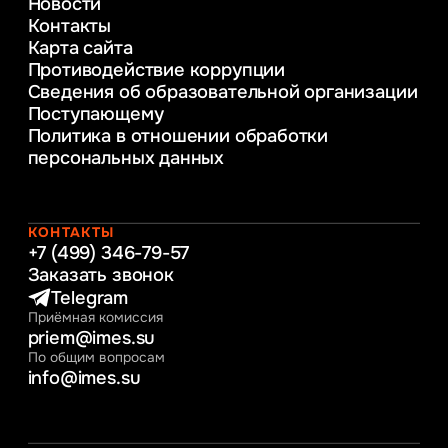
Новости
Веб-дизайн
Контакты
Управление инновационным развитием
Карта сайта
предприятия
Противодействие коррупции
Уголовное право
Сведения об образовательной организации
Информационные технологии в бизнесе
Поступающему
Информационное и программное
Политика в отношении обработки
обеспечение бизнес процессов
персональных данных
Управление человеческими ресурсами
Таможенное регулирование и логистика
Начальное образование
Интернет-маркетинг
КОНТАКТЫ
+7 (499) 346-79-57
Заказать звонок
Telegram
Приёмная комиссия
priem@imes.su
По общим вопросам
info@imes.su