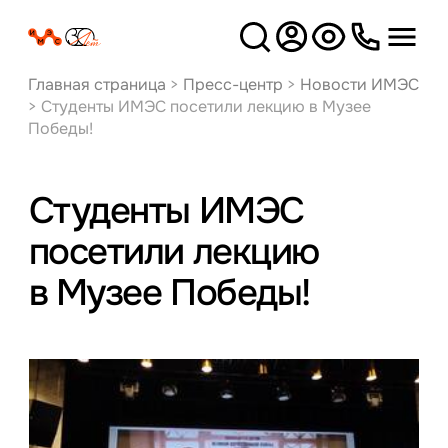
Версия
для слабовидящих
Главная страница
>
Пресс-центр
>
Новости ИМЭС
>
Студенты ИМЭС посетили лекцию в Музее
Победы!
Студенты ИМЭС
посетили лекцию
в Музее Победы!