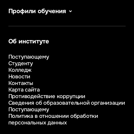
Профили обучения
Сервис в сфере туризма и гостеприимства
Информатика
Информационные системы и бизнес-
аналитика
Об институте
Управление в сфере коммерческой
деятельности
Поступающему
Психолого-педагогическое
Студенту
консультирование и медиация
Колледж
в образовании
Новости
Веб-дизайн
Контакты
Управление инновационным развитием
Карта сайта
предприятия
Противодействие коррупции
Уголовное право
Сведения об образовательной организации
Информационные технологии в бизнесе
Поступающему
Информационное и программное
Политика в отношении обработки
обеспечение бизнес процессов
персональных данных
Управление человеческими ресурсами
Таможенное регулирование и логистика