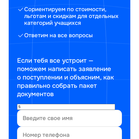
Сориентируем по стоимости,
льготам и скидкам для отдельных
категорий учащихся
Ответим на все вопросы
Если тебя все устроит —
поможем написать заявление
о поступлении и объясним, как
правильно собрать пакет
документов