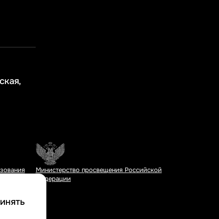
ская,
азования
Министерство просвещения Российской
Федерации
инять