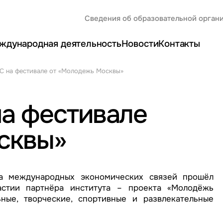
Сведения об образовательной орган
ждународная деятельность
Новости
Контакты
С на фестивале от «Молодежь Москвы»
а фестивале
сквы»
та международных экономических связей прошёл
астии партнёра института – проекта «Молодёжь
ные, творческие, спортивные и развлекательные