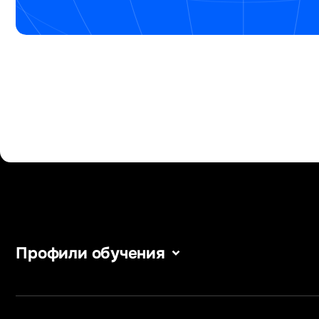
Профили обучения
Сервис в сфере туризма
Уголовное п
и гостеприимства
Информацио
Информатика
в бизнесе
Информационные системы
Информацион