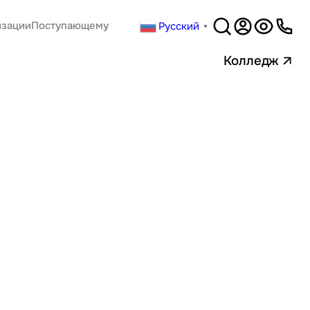
Русский
изации
Поступающему
▼
Версия
для слабовидящи
Колледж