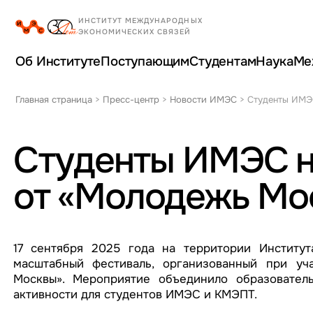
Об Институте
Поступающим
Студентам
Наука
Ме
Главная страница
>
Пресс-центр
>
Новости ИМЭС
>
Студенты ИМЭ
Студенты ИМЭС н
от «Молодежь Мо
17 сентября 2025 года на территории Институ
масштабный фестиваль, организованный при уч
Москвы». Мероприятие объединило образователь
активности для студентов ИМЭС и КМЭПТ.