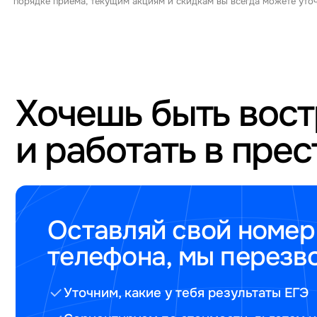
порядке приема, текущим акциям и скидкам вы всегда можете ут
Хочешь быть вос
и работать в пре
Оставляй свой номер
телефона, мы перезв
Уточним, какие у тебя результаты ЕГЭ