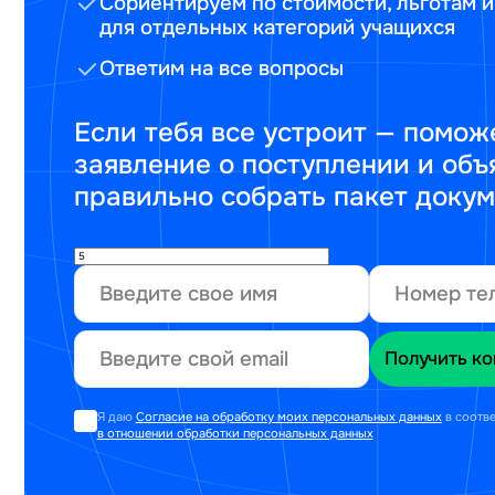
Сориентируем по стоимости, льготам и
для отдельных категорий учащихся
Ответим на все вопросы
Если тебя все устроит — помож
заявление о поступлении и объ
правильно собрать пакет доку
Я даю
Согласие на обработку моих персональных данных
в соотв
в отношении обработки персональных данных