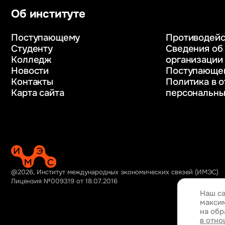
и бизнес-аналитика
обеспечение
Об институте
Управление в сфере
Управление 
коммерческой деятельности
ресурсами
Поступающему
Противодейс
Психолого-педагогическое
Таможенное 
Студенту
Сведения об
консультирование и медиация
и логистика
Колледж
организации
в образовании
Начальное о
Новости
Поступающе
Веб-дизайн
Интернет-ма
Контакты
Политика в 
Управление инновационным
Карта сайта
персональны
развитием предприятия
@2026, Институт международных экономических связей (ИМЭС)
Лицензия №009319 от 18.07.2016
Наш са
максим
на обр
в отно