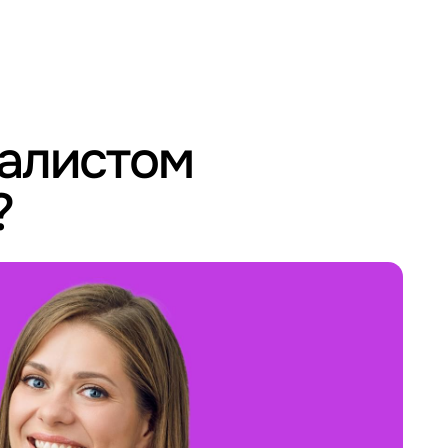
иалистом
?