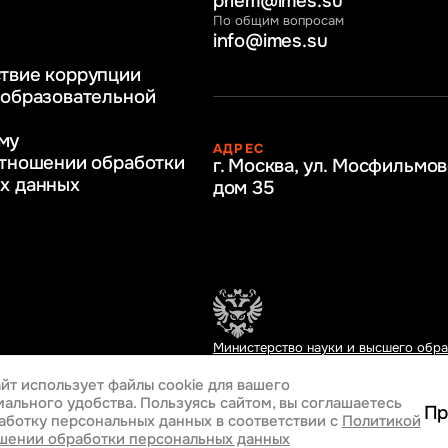
priem@imes.su
 бизнес процессов
По общим вопросам
info@imes.su
человеческими
твие коррупции
регулирование
 образовательной
бразование
му
АДРЕС
ркетинг
отношении обработки
г. Москва, ул. Мосфильмов
х данных
дом 35
Министерство науки и высшего обр
Российской Федерации
йт использует файлы cookie
для вашего
ального удобства. Пользуясь сайтом, вы соглашаетесь
Пр
аботку персональных данных
в соответствии с
Политикой
Разработка сайта
шении обработки персональных данных