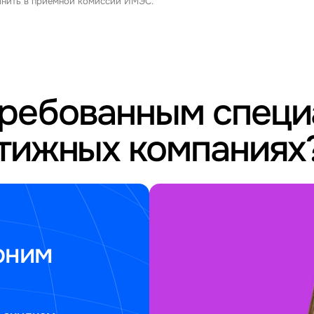
очнить в приемной комиссии ИМЭС.
требованным спец
стижных компаниях
оним