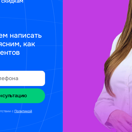
 скидкам
ем написать
ясним, как
ментов
етствии с
Политикой