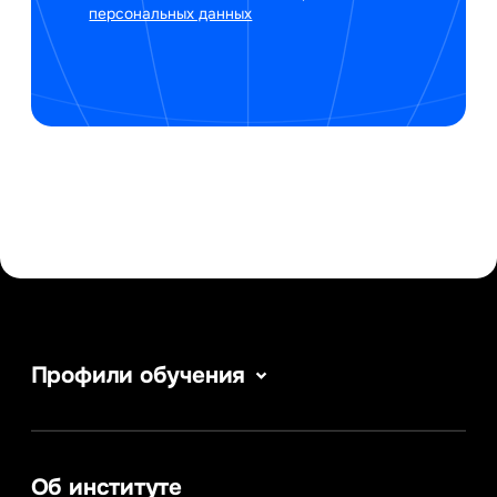
персональных данных
Профили обучения
Сервис в сфере туризма и гостеприимства
Информатика
Информационные системы и бизнес-
аналитика
Об институте