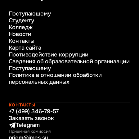
Управление в сфере коммерческой
деятельности
Поступающему
Психолого-педагогическое
Студенту
консультирование и медиация
Колледж
в образовании
Новости
Веб-дизайн
Контакты
Управление инновационным развитием
Карта сайта
предприятия
Противодействие коррупции
Уголовное право
Сведения об образовательной организации
Информационные технологии в бизнесе
Поступающему
Информационное и программное
Политика в отношении обработки
обеспечение бизнес процессов
персональных данных
Управление человеческими ресурсами
Таможенное регулирование и логистика
Начальное образование
Интернет-маркетинг
КОНТАКТЫ
+7 (499) 346-79-57
Заказать звонок
Telegram
Приёмная комиссия
priem@imes.su