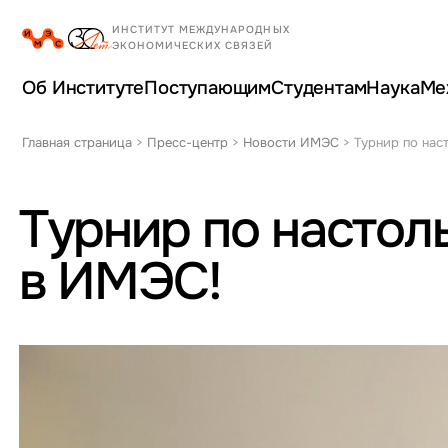
Об Институте
Поступающим
Студентам
Наука
Ме
Главная страница
>
Пресс-центр
>
Новости ИМЭС
>
Турнир по нас
Турнир по настол
в ИМЭС!