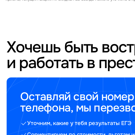
Хочешь быть вос
и работать в пре
Оставляй свой номер
телефона, мы перезв
Уточним, какие у тебя результаты ЕГЭ
Сориентируем по стоимости, льготам и