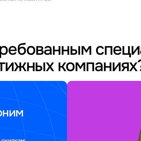
требованным спец
стижных компаниях
оним
 скидкам