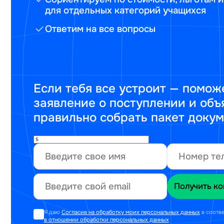
для отдельных категорий учащихся
Ответим на все вопросы
Если тебя все устроит — помож
заявление о поступлении и объ
правильно собрать пакет доку
Я даю
Согласие на обработку моих персональных данных
в соотв
в отношении обработки персональных данных