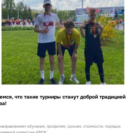
емся, что такие турниры станут доброй традицией
за!
 направлениям обучения, профилям, срокам, стоимости, порядке
 приемной комиссии ИМЭС.