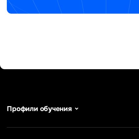
Профили обучения
Сервис в сфере туризма
Уголовное п
и гостеприимства
Информацио
Информатика
в бизнесе
Информационные системы
Информацион