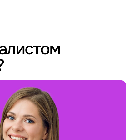
иалистом
?