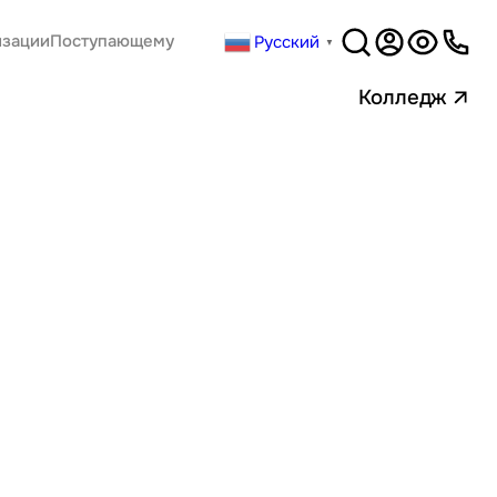
Русский
изации
Поступающему
▼
Версия
для слабовидящи
Колледж