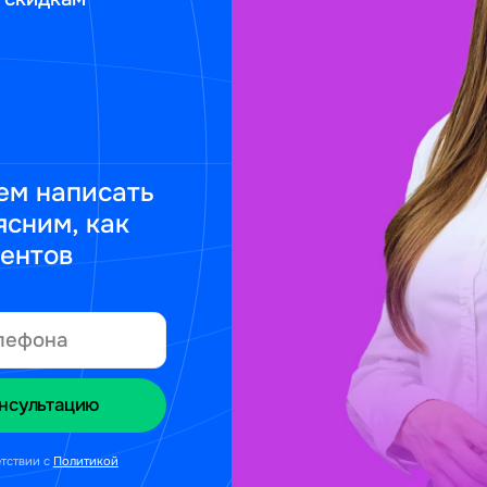
ем написать
ясним, как
ментов
етствии с
Политикой