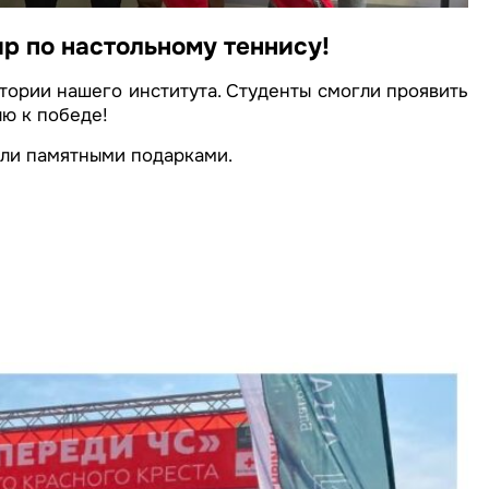
р по настольному теннису!
тории нашего института. Студенты смогли проявить
лю к победе!
или памятными подарками.