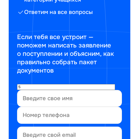
Ответим на все вопросы
Если тебя все устроит —
поможем написать заявление
о поступлении и объясним, как
правильно собрать пакет
документов