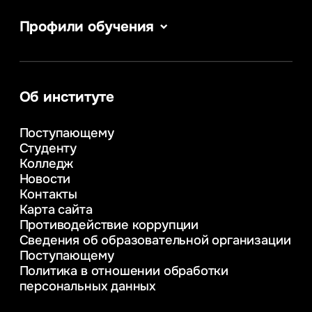
Профили обучения
Сервис в сфере туризма и гостеприимства
Информатика
Информационные системы и бизнес-
аналитика
Об институте
Управление в сфере коммерческой
деятельности
Поступающему
Психолого-педагогическое
Студенту
консультирование и медиация
Колледж
в образовании
Новости
Веб-дизайн
Контакты
Управление инновационным развитием
Карта сайта
предприятия
Противодействие коррупции
Уголовное право
Сведения об образовательной организации
Информационные технологии в бизнесе
Поступающему
Информационное и программное
Политика в отношении обработки
обеспечение бизнес процессов
персональных данных
Управление человеческими ресурсами
Таможенное регулирование и логистика