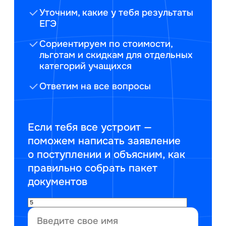
Уточним, какие у тебя результаты
ЕГЭ
Сориентируем по стоимости,
льготам и скидкам для отдельных
категорий учащихся
Ответим на все вопросы
Если тебя все устроит —
поможем написать заявление
о поступлении и объясним, как
правильно собрать пакет
документов