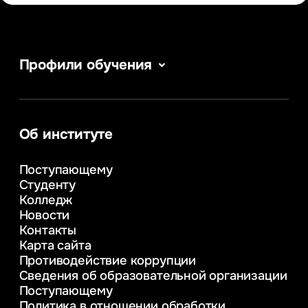
Профили обучения
Информатика
Сервис в сфере туризма и гостеприимства
Информационные системы и бизнес-
аналитика
Об институте
Управление в сфере коммерческой
деятельности
Поступающему
Психолого-педагогическое
Студенту
консультирование и медиация
Колледж
в образовании
Новости
Веб-дизайн
Контакты
Управление инновационным развитием
Карта сайта
предприятия
Противодействие коррупции
Уголовное право
Сведения об образовательной организации
Информационные технологии в бизнесе
Поступающему
Информационное и программное
Политика в отношении обработки