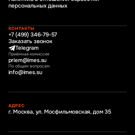
обеспечение бизнес процессов
персональных данных
Управление человеческими ресурсами
Таможенное регулирование и логистика
Начальное образование
Интернет-маркетинг
КОНТАКТЫ
+7 (499) 346-79-57
Заказать звонок
Telegram
Приёмная комиссия
priem@imes.su
По общим вопросам
info@imes.su
АДРЕС
г. Москва, ул. Мосфильмовская,
дом 35