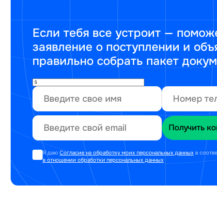
Если тебя все устроит — помож
заявление о поступлении и объ
правильно собрать пакет доку
Я даю
Согласие на обработку моих персональных данных
в соотв
в отношении обработки персональных данных