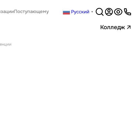
Русский
изации
Поступающему
▼
Версия
для слабовидящи
Колледж
ренции