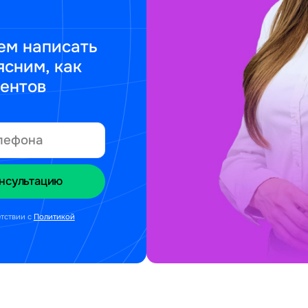
ем написать
ясним, как
ментов
етствии с
Политикой