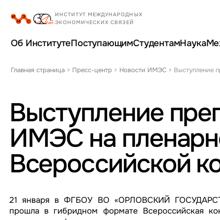
Об Институте
Поступающим
Студентам
Наука
Ме
Главная страница
>
Пресс-центр
>
Новости ИМЭС
>
Выступление 
Выступление пре
ИМЭС на пленарн
Всероссийской к
21 января в ФГБОУ ВО «ОРЛОВСКИЙ ГОСУДАРС
прошла в гибридном формате Всероссийская ко