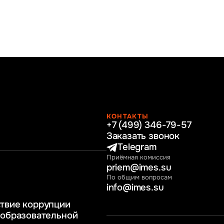
КОНТАКТЫ
+7 (499) 346-79-57
раво
Заказать звонок
нные технологии
Telegram
Приёмная комиссия
ное и программное
priem@imes.su
 бизнес процессов
По общим вопросам
info@imes.su
человеческими
твие коррупции
регулирование
 образовательной