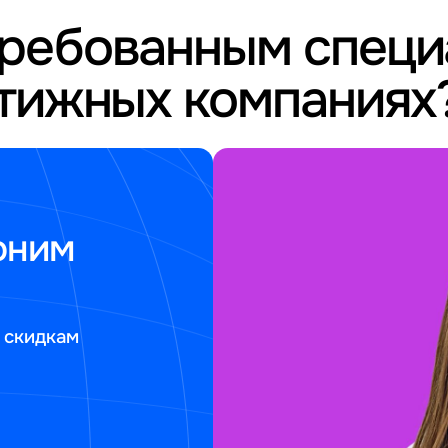
требованным спец
стижных компаниях
оним
 скидкам