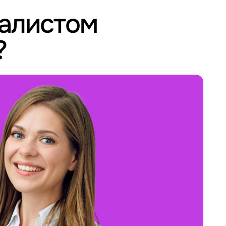
иалистом
?