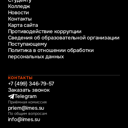
консультирование и медиация
Колледж
в образовании
Новости
Веб-дизайн
Контакты
Управление инновационным развитием
Карта сайта
предприятия
Противодействие коррупции
Уголовное право
Сведения об образовательной организации
Информационные технологии в бизнесе
Поступающему
Информационное и программное
Политика в отношении обработки
обеспечение бизнес процессов
персональных данных
Управление человеческими ресурсами
Таможенное регулирование и логистика
Начальное образование
Интернет-маркетинг
КОНТАКТЫ
+7 (499) 346-79-57
Заказать звонок
Telegram
Приёмная комиссия
priem@imes.su
По общим вопросам
info@imes.su