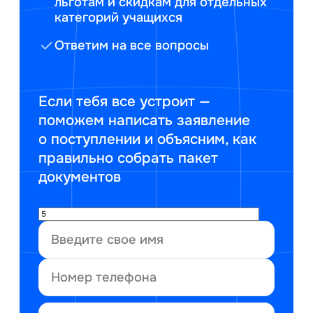
льготам и скидкам для отдельных
категорий учащихся
Ответим на все вопросы
Если тебя все устроит —
поможем написать заявление
о поступлении и объясним, как
правильно собрать пакет
документов