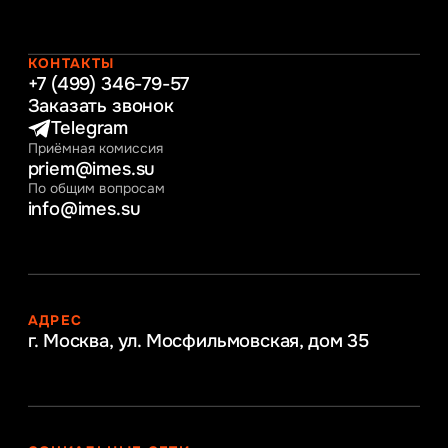
Таможенное регулирование и логистика
Начальное образование
Интернет-маркетинг
КОНТАКТЫ
+7 (499) 346-79-57
Заказать звонок
Telegram
Приёмная комиссия
priem@imes.su
По общим вопросам
info@imes.su
АДРЕС
г. Москва, ул. Мосфильмовская,
дом 35