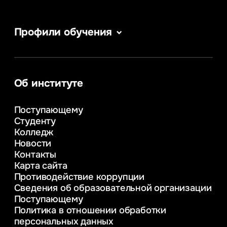
Профили обучения
Сервис в сфере туризма и гостеприимства
Информатика
Информационные системы и бизнес-
аналитика
Об институте
Управление в сфере коммерческой
деятельности
Поступающему
Психолого-педагогическое
Студенту
консультирование и медиация
Колледж
в образовании
Новости
Веб-дизайн
Контакты
Управление инновационным развитием
Карта сайта
предприятия
Противодействие коррупции
Уголовное право
Сведения об образовательной организации
Информационные технологии в бизнесе
Поступающему
Информационное и программное
Политика в отношении обработки
обеспечение бизнес процессов
персональных данных
Управление человеческими ресурсами