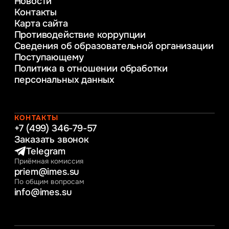
Новости
Веб-дизайн
Контакты
Управление инновационным развитием
Карта сайта
предприятия
Противодействие коррупции
Уголовное право
Сведения об образовательной организации
Информационные технологии в бизнесе
Поступающему
Информационное и программное
Политика в отношении обработки
обеспечение бизнес процессов
персональных данных
Управление человеческими ресурсами
Таможенное регулирование и логистика
Начальное образование
Интернет-маркетинг
КОНТАКТЫ
+7 (499) 346-79-57
Заказать звонок
Telegram
Приёмная комиссия
priem@imes.su
По общим вопросам
info@imes.su