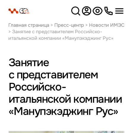
Версия
для слабовидящих
Главная страница
>
Пресс-центр
>
Новости ИМЭС
>
Занятие с представителем Российско-
итальянской компании «Манупэкэджинг Рус»
Занятие
с представителем
Российско-
итальянской компании
«Манупэкэджинг Рус»